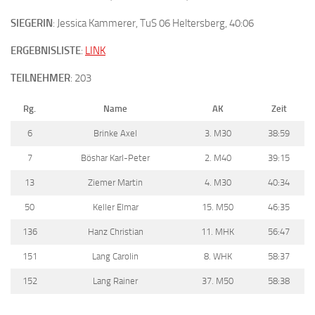
SIEGERIN
: Jessica Kammerer, TuS 06 Heltersberg, 40:06
ERGEBNISLISTE
:
LINK
TEILNEHMER
: 203
Rg.
Name
AK
Zeit
6
Brinke Axel
3. M30
38:59
7
Böshar Karl-Peter
2. M40
39:15
13
Ziemer Martin
4. M30
40:34
50
Keller Elmar
15. M50
46:35
136
Hanz Christian
11. MHK
56:47
151
Lang Carolin
8. WHK
58:37
152
Lang Rainer
37. M50
58:38