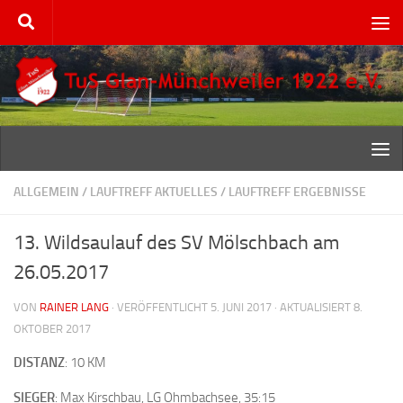
Zum Inhalt springen
ALLGEMEIN
/
LAUFTREFF AKTUELLES
/
LAUFTREFF ERGEBNISSE
13. Wildsaulauf des SV Mölschbach am
26.05.2017
VON
RAINER LANG
· VERÖFFENTLICHT
5. JUNI 2017
· AKTUALISIERT
8.
OKTOBER 2017
DISTANZ
: 10 KM
SIEGER
: Max Kirschbau, LG Ohmbachsee, 35:15