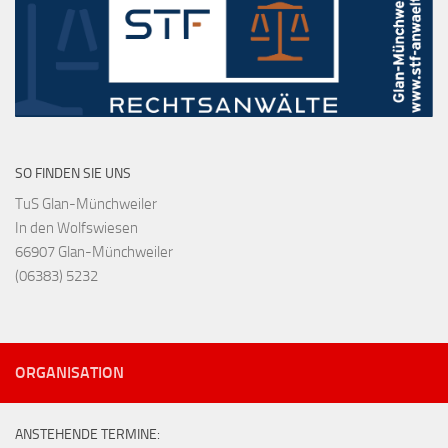
SO FINDEN SIE UNS
TuS Glan-Münchweiler
In den Wolfswiesen
66907 Glan-Münchweiler
(06383) 5232
ORGANISATION
ANSTEHENDE TERMINE: