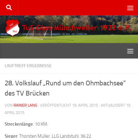
Zum Inhalt springen
LAUFTREFF ERGEBNISSE
28. Volkslauf „Rund um den Ohmbachsee“
des TV Brücken
VON
RAINER LANG
· VERÖFFENTLICHT
19. APRIL 2015
· AKTUALISIERT
19.
APRIL 2015
Streckenlänge
: 10 KM:
Sieger
: Thorsten Müller, LLG Landstuhl, 36:22