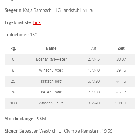
Siegerin
: Katja Bambach, LLG Landstuhl, 41:26
Ergebnisliste
:
Link
Teilnehmer
: 130
Rg.
Name
AK
Zeit
6
Böshar Karl-Peter
2. M45
38:07
8
Winschu Axek
1. M40
39:15
25
Kratsch Jörg
5. M20
44:15
28
Keller Elmar
2. M50
45:47
108
Wadehn Heike
3. W40
1:01:30
Streckenlänge
: 5 KM
Sieger
: Sebastian Westrich, LT Olympia Ramstein, 19:59