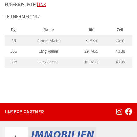
ERGEBNISLISTE
:
LINK
TEILNEHMER
: 497
Rg.
Name
AK
Zeit
19
Ziemer Martin
3. M35
26:51
335
Lang Rainer
29. M55
40:38
336
Lang Carolin
18. WHK
40:39
UNSERE PARTNER