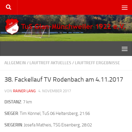
Zum Inhalt springen
ALLGEMEIN
/
LAUFTREFF AKTUELLES
/
LAUFTREFF ERGEBNISSE
38. Fackellauf TV Rodenbach am 4.11.2017
VON
RAINER LANG
·
4. NOVEMBER 2017
DISTANZ
: 7 km
SIEGER
: Tim Könnel, TuS 06 Heltersberg, 21:56
SIEGERIN
: Josefa Matheis, TSG Eisenberg, 28:02