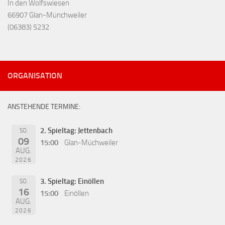
In den Wolfswiesen
66907 Glan-Münchweiler
(06383) 5232
ORGANISATION
ANSTEHENDE TERMINE:
2. Spieltag: Jettenbach
SO.
09
15:00
Glan-Müchweiler
AUG.
2026
3. Spieltag: Einöllen
SO.
16
15:00
Einöllen
AUG.
2026