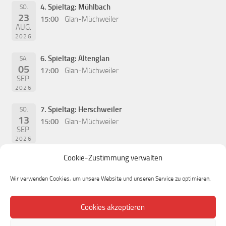
4. Spieltag: Mühlbach
SO.
23
15:00
Glan-Müchweiler
AUG.
2026
6. Spieltag: Altenglan
SA.
05
17:00
Glan-Müchweiler
SEP.
2026
7. Spieltag: Herschweiler
SO.
13
15:00
Glan-Müchweiler
SEP.
2026
Cookie-Zustimmung verwalten
Wir verwenden Cookies, um unsere Website und unseren Service zu optimieren.
Cookies akzeptieren