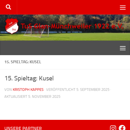
Zum Inhalt springen
15. SPIELTAG: KUSEL
15. Spieltag: Kusel
VON
KRISTOPH KAPPES
· VERÖFFENTLICHT
5. SEPTEMBER 2025
·
AKTUALISIERT
5. NOVEMBER 2025
UNSERE PARTNER