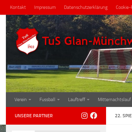
Kontakt
Impressum
Datenschutzerklärung
Cookie-R
Zum Inhalt springen
Verein
Fussball
Lauftreff
Mitternachtslauf
UNSERE PARTNER
22. SPI