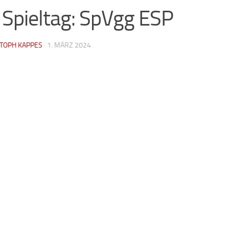
 Spieltag: SpVgg ESP
STOPH KAPPES
·
1. MÄRZ 2024