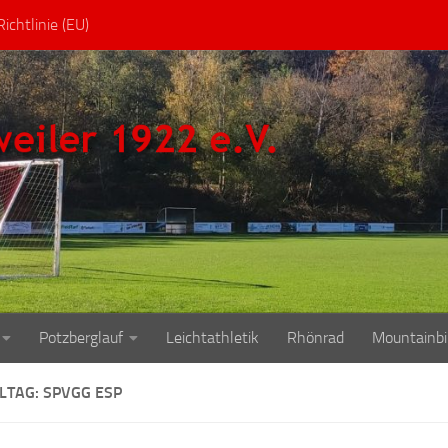
ichtlinie (EU)
Potzberglauf
Leichtathletik
Rhönrad
Mountainbi
ELTAG: SPVGG ESP