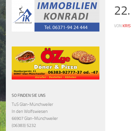
22.
VON
KRI
SO FINDEN SIE UNS
TuS Glan-Münchweiler
In den Wolfswiesen
66907 Glan-Münchweiler
(06383) 5232