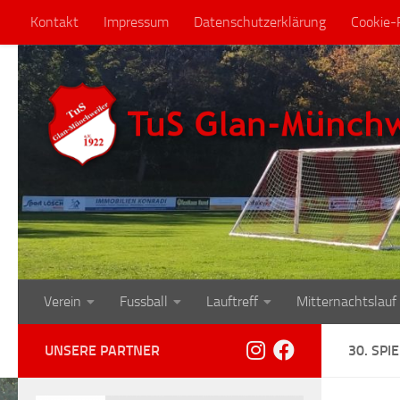
Kontakt
Impressum
Datenschutzerklärung
Cookie-R
Zum Inhalt springen
Verein
Fussball
Lauftreff
Mitternachtslauf
UNSERE PARTNER
30. SPI