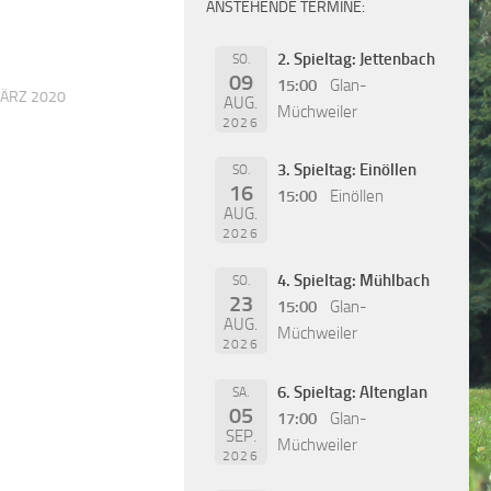
ANSTEHENDE TERMINE:
2. Spieltag: Jettenbach
SO.
09
15:00
Glan-
MÄRZ 2020
AUG.
Müchweiler
2026
3. Spieltag: Einöllen
SO.
16
15:00
Einöllen
AUG.
2026
4. Spieltag: Mühlbach
SO.
23
15:00
Glan-
AUG.
Müchweiler
2026
6. Spieltag: Altenglan
SA.
05
17:00
Glan-
SEP.
Müchweiler
2026