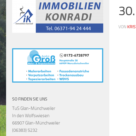
30.
VON
KRI
SO FINDEN SIE UNS
TuS Glan-Münchweiler
In den Wolfswiesen
66907 Glan-Münchweiler
(06383) 5232