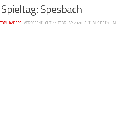
 Spieltag: Spesbach
STOPH KAPPES
· VERÖFFENTLICHT
27. FEBRUAR 2020
· AKTUALISIERT
13. 