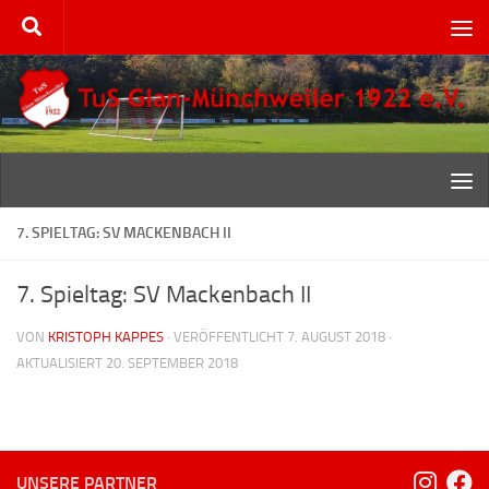
Zum Inhalt springen
7. SPIELTAG: SV MACKENBACH II
7. Spieltag: SV Mackenbach II
VON
KRISTOPH KAPPES
· VERÖFFENTLICHT
7. AUGUST 2018
·
AKTUALISIERT
20. SEPTEMBER 2018
UNSERE PARTNER