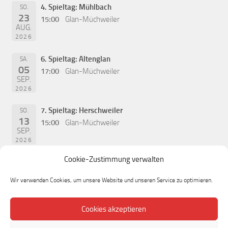
4. Spieltag: Mühlbach
SO.
23
15:00
Glan-Müchweiler
AUG.
2026
6. Spieltag: Altenglan
SA.
05
17:00
Glan-Müchweiler
SEP.
2026
7. Spieltag: Herschweiler
SO.
13
15:00
Glan-Müchweiler
SEP.
2026
Cookie-Zustimmung verwalten
Wir verwenden Cookies, um unsere Website und unseren Service zu optimieren.
Cookies akzeptieren