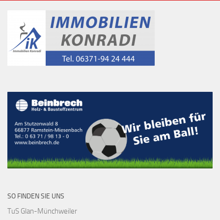
SO FINDEN SIE UNS
TuS Glan-Münchweiler