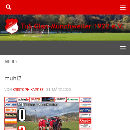
Zum Inhalt springen
MÜHL2
mühl2
VON
KRISTOPH KAPPES
·
31. MÄRZ 2025