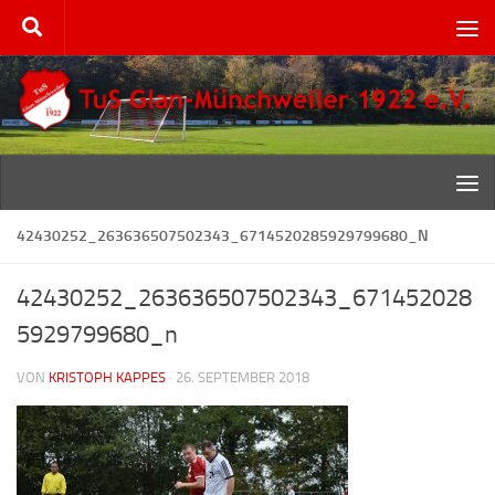
Zum Inhalt springen
42430252_263636507502343_6714520285929799680_N
42430252_263636507502343_671452028
5929799680_n
VON
KRISTOPH KAPPES
·
26. SEPTEMBER 2018