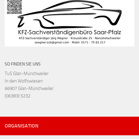
SO FINDEN SIE UNS
TuS Glan-Münchweiler
In den Wolfswiesen
66907 Glan-Münchweiler
(06383) 5232
ORGANISATION