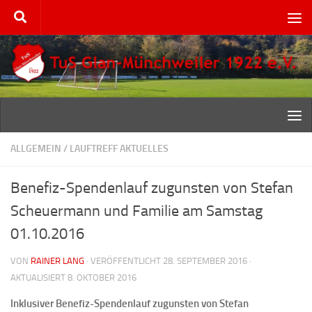
Zum Inhalt springen
ALLGEMEIN
/
LAUFTREFF AKTUELLES
Benefiz-Spendenlauf zugunsten von Stefan
Scheuermann und Familie am Samstag
01.10.2016
VON
RAINER LANG
· VERÖFFENTLICHT
28. SEPTEMBER 2016
·
AKTUALISIERT
8. OKTOBER 2016
Inklusiver Benefiz-Spendenlauf zugunsten von Stefan