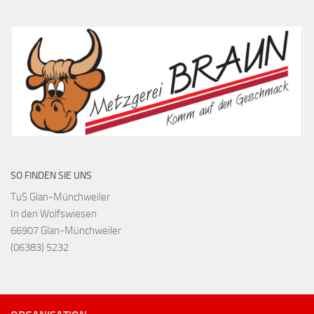
SO FINDEN SIE UNS
TuS Glan-Münchweiler
In den Wolfswiesen
66907 Glan-Münchweiler
(06383) 5232