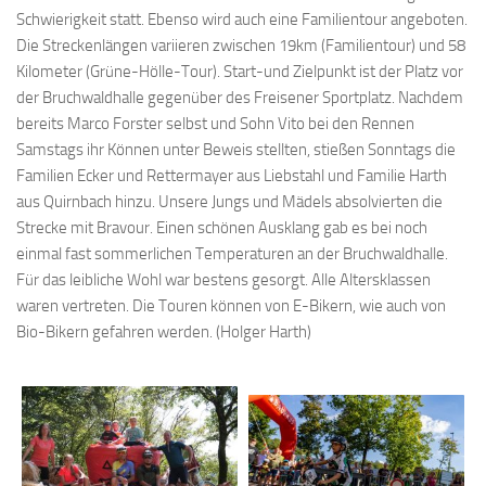
Schwierigkeit statt. Ebenso wird auch eine Familientour angeboten.
Die Streckenlängen variieren zwischen 19km (Familientour) und 58
Kilometer (Grüne-Hölle-Tour). Start-und Zielpunkt ist der Platz vor
der Bruchwaldhalle gegenüber des Freisener Sportplatz. Nachdem
bereits Marco Forster selbst und Sohn Vito bei den Rennen
Samstags ihr Können unter Beweis stellten, stießen Sonntags die
Familien Ecker und Rettermayer aus Liebstahl und Familie Harth
aus Quirnbach hinzu. Unsere Jungs und Mädels absolvierten die
Strecke mit Bravour. Einen schönen Ausklang gab es bei noch
einmal fast sommerlichen Temperaturen an der Bruchwaldhalle.
Für das leibliche Wohl war bestens gesorgt. Alle Altersklassen
waren vertreten. Die Touren können von E-Bikern, wie auch von
Bio-Bikern gefahren werden. (Holger Harth)