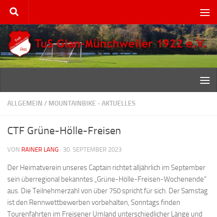
Zum Inhalt springen
ALLGEMEIN
/
MOUNTAINBIKE - AKTUELLES
CTF Grüne-Hölle-Freisen
VON
RAINER LANG
·
30. SEPTEMBER 2023
Der Heimatverein unseres Captain richtet alljährlich im September
sein überregional bekanntes „Grüne-Hölle-Freisen-Wochenende“
aus. Die Teilnehmerzahl von über 750 spricht für sich. Der Samstag
ist den Rennwettbewerben vorbehalten, Sonntags finden
Tourenfahrten im Freisener Umland unterschiedlicher Länge und