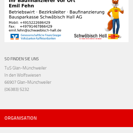
SO FINDEN SIE UNS
TuS Glan-Münchweiler
In den Wolfswiesen
66907 Glan-Münchweiler
(06383) 5232
ORGANISATION