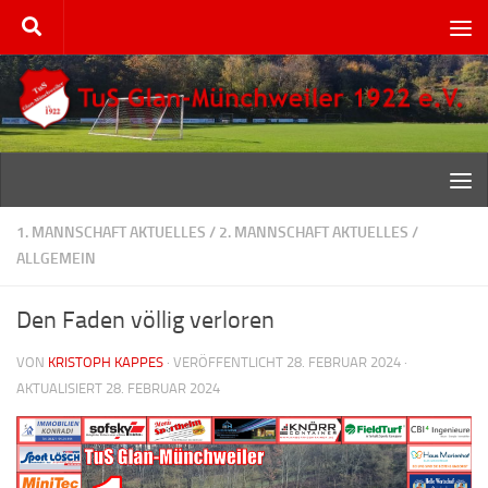
Zum Inhalt springen
1. MANNSCHAFT AKTUELLES
/
2. MANNSCHAFT AKTUELLES
/
ALLGEMEIN
Den Faden völlig verloren
VON
KRISTOPH KAPPES
· VERÖFFENTLICHT
28. FEBRUAR 2024
·
AKTUALISIERT
28. FEBRUAR 2024