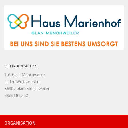
SO FINDEN SIE UNS
TuS Glan-Münchweiler
In den Wolfswiesen
66907 Glan-Münchweiler
(06383) 5232
ORGANISATION