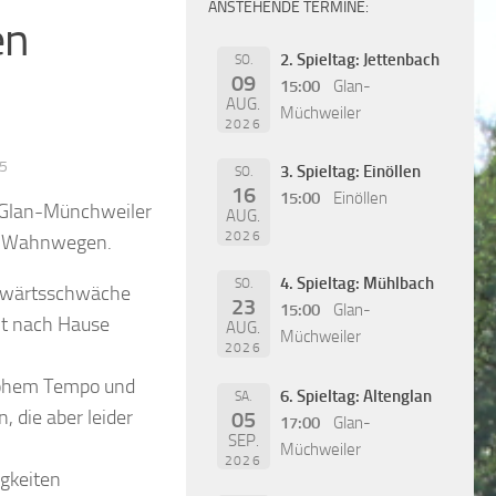
ANSTEHENDE TERMINE:
en
2. Spieltag: Jettenbach
SO.
09
15:00
Glan-
AUG.
Müchweiler
2026
15
3. Spieltag: Einöllen
SO.
16
15:00
Einöllen
 Glan-Münchweiler
AUG.
2026
r-Wahnwegen.
4. Spieltag: Mühlbach
SO.
uswärtsschwäche
23
15:00
Glan-
it nach Hause
AUG.
Müchweiler
2026
 hohem Tempo und
6. Spieltag: Altenglan
SA.
 die aber leider
05
17:00
Glan-
SEP.
Müchweiler
2026
igkeiten