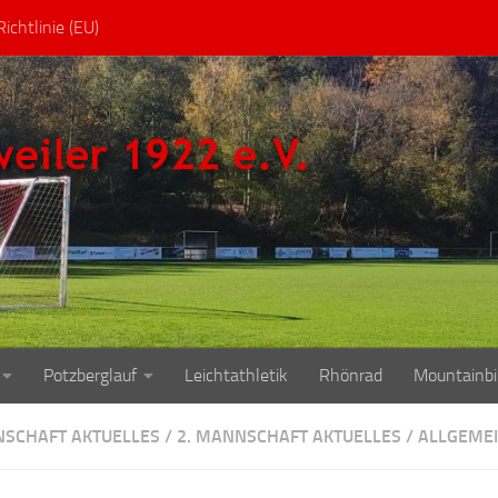
ichtlinie (EU)
Potzberglauf
Leichtathletik
Rhönrad
Mountainbi
NSCHAFT AKTUELLES
/
2. MANNSCHAFT AKTUELLES
/
ALLGEME