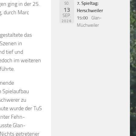
7. Spieltag:
n ging in der 25.
SO.
13
Herschweiler
g, durch Marc
SEP.
15:00
Glan-
2026
Müchweiler
 gestaltete das
 Szenen in
d tief und
jedoch im weiteren
führte.
mmende
m Spielaufbau
 schwerer zu
nute wurde der TuS
hnter Fehn-
usste Glan-
Nichts getretener