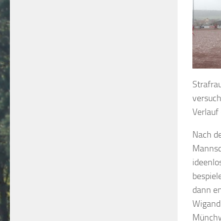
Strafra
versuch
Verlauf
Nach d
Mannsch
ideenlo
bespiel
dann en
Wigand’
Münchwe