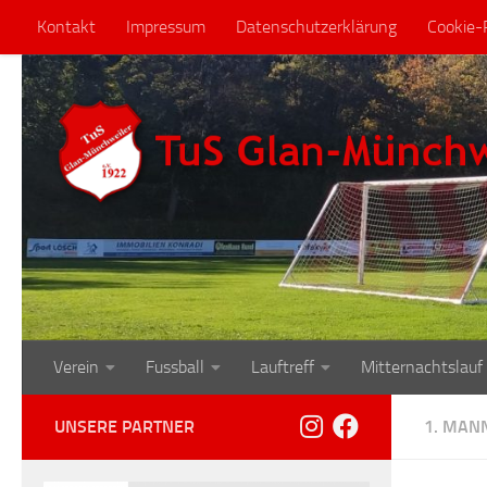
Kontakt
Impressum
Datenschutzerklärung
Cookie-R
Zum Inhalt springen
Verein
Fussball
Lauftreff
Mitternachtslauf
UNSERE PARTNER
1. MAN