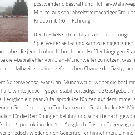
postwendend bestraft und Hüffler-Wahnwege
Minute, aus sehr abseitsverdächtiger Stellun
Knapp mit 1:0 in Führung.
Der TuS ließ sich nicht aus der Ruhe bringen,
Spiel weiter selbst und kam zu einigen guten
umnähe, die jedoch ohne Lohn blieben. Hüffler hingegen Stan
te die Abspielfehler von Glan-Münchweiler zu nutzen, was 
 der 1. Halbzeit zu keiner gefährlichen Chance der Gastgeber 
em Seitenwechsel war Glan-Münchweiler weiter die besti
aft, wirkte jedoch, gegen stabil verteidigende Gastgeber, i
s. Lediglich ein paar Zufallsprodukte führten auf dem immer
enden Geläuf zu einigen Torchancen der Gäste. In der 65. Mi
dlich für die Bemühungen belohnt und schaffte nach gewo
scher Koproduktion den 1:1-Ausgleich. Fast im Gegenzug m
iler jedoch wieder einen Gegentreffer hinnehmen. Ein ins 