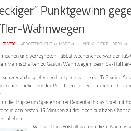
eckiger“ Punktgewinn geg
ffler-Wahnwegen
G KRATSCH
· VERÖFFENTLICHT
31. MÄRZ 2015
· AKTUALISIERT
1. APRIL 20
rmischen und verregneten Fußballwochenende war der TuS
iden Mannschaften zu Gast in Wahnwegen, beim SV-Hüffle
 schwer zu bespielenden Hartplatz wollte der TuS seine A
den und endlich wieder Punkte von einem fremden Platz m
.
nn die Truppe um Spielertrainer Reidenbach das Spiel mit
eits in den ersten 15 Minuten zu drei hochkarätigen Chancen,
zt blieben.
Wie so oft im Fußb
all wurden diese Nachläss