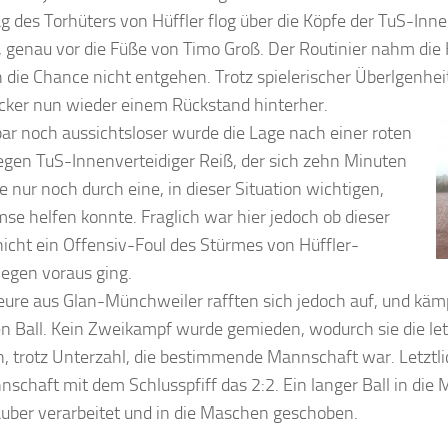
g des Torhüters von Hüffler flog über die Köpfe der TuS-Inne
 genau vor die Füße von Timo Groß. Der Routinier nahm die 
ch die Chance nicht entgehen. Trotz spielerischer Überlgenhei
cker nun wieder einem Rückstand hinterher.
ar noch aussichtsloser wurde die Lage nach einer roten
egen TuS-Innenverteidiger Reiß, der sich zehn Minuten
e nur noch durch eine, in dieser Situation wichtigen,
se helfen konnte. Fraglich war hier jedoch ob dieser
nicht ein Offensiv-Foul des Stürmes von Hüffler-
gen voraus ging.
eure aus Glan-Münchweiler rafften sich jedoch auf, und käm
n Ball. Kein Zweikampf wurde gemieden, wodurch sie die le
, trotz Unterzahl, die bestimmende Mannschaft war. Letztlic
nschaft mit dem Schlusspfiff das 2:2. Ein langer Ball in die
uber verarbeitet und in die Maschen geschoben.