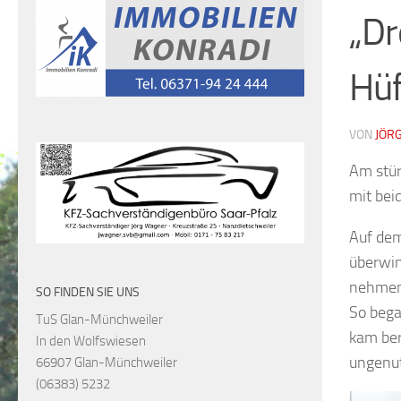
„Dr
Hü
VON
JÖR
Am stü
mit be
Auf dem
überwin
nehmen
SO FINDEN SIE UNS
So bega
TuS Glan-Münchweiler
kam ber
In den Wolfswiesen
ungenut
66907 Glan-Münchweiler
(06383) 5232