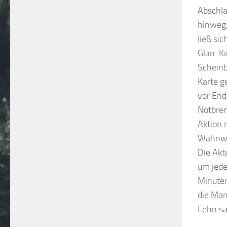
Abschla
hinweg,
ließ si
Glan-Ki
Scheinb
Karte g
vor End
Notbrem
Aktion 
Wahnwe
Die Akt
um jede
Minuten
die Man
Fehn sa