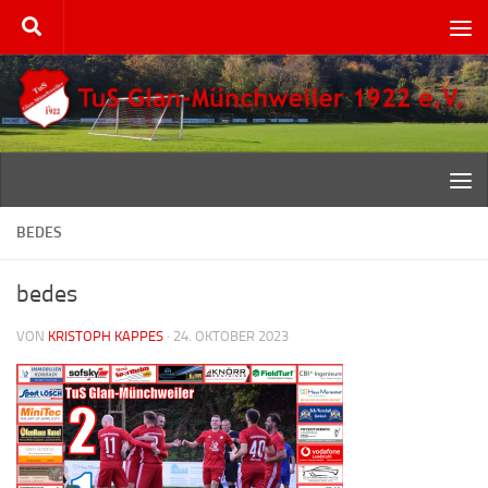
Zum Inhalt springen
BEDES
bedes
VON
KRISTOPH KAPPES
·
24. OKTOBER 2023