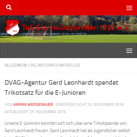
Zum Inhalt springen
ALLGEMEIN
/
JSG WESTRICH AKTUELLES
DVAG-Agentur Gerd Leonhardt spendet
Trikotsatz für die E-Junioren
VON
KARINA WEISSENAUER
· VERÖFFENTLICHT
25. NOVEMBER 2016
·
AKTUALISIERT
25. NOVEMBER 2016
Unsere E-Junioren konnten sich sich über eine Trikotspende von
Gerd Leonhardt freuen. Gerd Leonhardt hat als Jugendlicher selbst