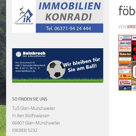
föb
VON
KRI
SO FINDEN SIE UNS
TuS Glan-Münchweiler
In den Wolfswiesen
66907 Glan-Münchweiler
(06383) 5232