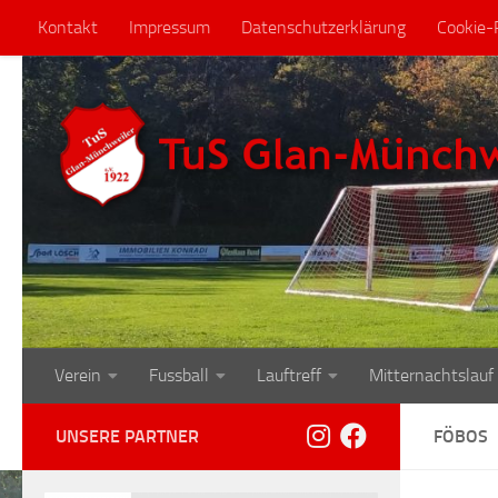
Kontakt
Impressum
Datenschutzerklärung
Cookie-R
Zum Inhalt springen
Verein
Fussball
Lauftreff
Mitternachtslauf
UNSERE PARTNER
FÖBOS