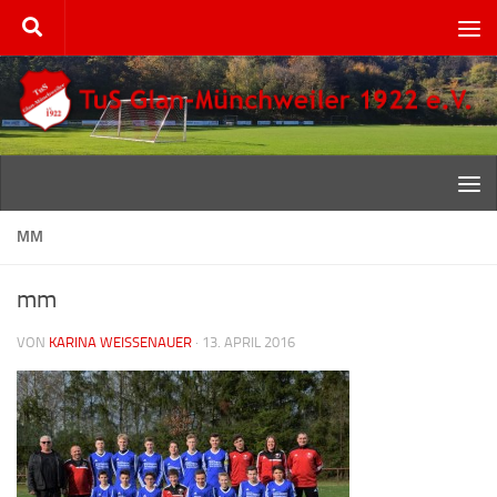
Zum Inhalt springen
MM
mm
VON
KARINA WEISSENAUER
·
13. APRIL 2016