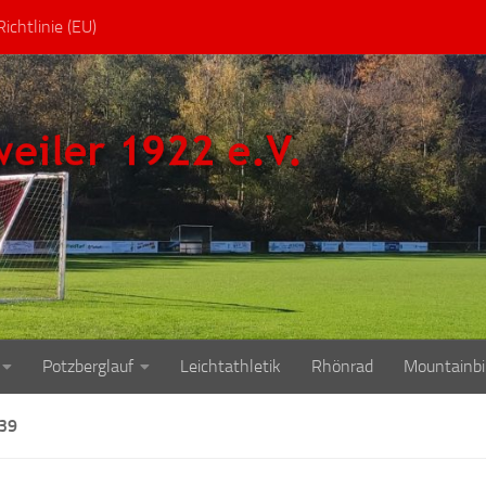
ichtlinie (EU)
Potzberglauf
Leichtathletik
Rhönrad
Mountainbi
39