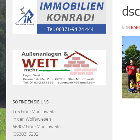
ds
VON
KARI
SO FINDEN SIE UNS
TuS Glan-Münchweiler
In den Wolfswiesen
66907 Glan-Münchweiler
(06383) 5232