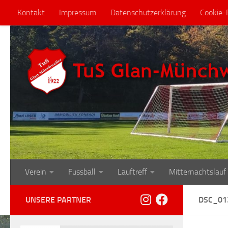
Kontakt
Impressum
Datenschutzerklärung
Cookie-R
Zum Inhalt springen
Verein
Fussball
Lauftreff
Mitternachtslauf
UNSERE PARTNER
DSC_01