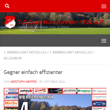
Zum Inhalt springen
1. MANNSCHAFT AKTUELLES
/
2. MANNSCHAFT AKTUELLES
/
ALLGEMEIN
Gegner einfach effizienter
VON
KRISTOPH KAPPES
·
30. OKTOBER 2024