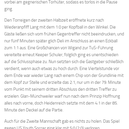
vorbei am gegnerischen Torhüter, sodass es torlos in die Pause
ging.
Den Torreigen der zweiten Halbzeit eröffnete kurz nach
Wiederanpfiff Lang mit dem 1:0 per Kopfball in den Winkel. Die
Gäste ließen sich vom frühen Gegentreffer nicht beeindrucken, und
nur fünf Minuten später glich Deli im Anschluss an einen Eckball
zum 1:1 aus. Eine Großchancen von Wigand zur TuS-Führung
vereitelte erneut Keeper Schuler, folglich ging es unentschieden
auf die Schlussphase zu. Nun setzten sich die Gastgeber schließlich
verdient, wenn auch etwas zu hoch durch. Eine Viertelstunde vor
dem Ende war wieder Lang nach einem Chip von der Grundlinie mit
dem Kopf zur Stelle und erzielte das 2:1, nur um in der 79. Minute
vom Punkt mit seinem dritten Abschluss den dritten Treffer zu
erzielen. Glan-Münchweiler warf nun nach dem Prinzip Hoffnung
alles nach vorne, doch Heidenreich setzte mit dem 4:1 in der 85.
Minute den Deckel auf die Partie.
Auch für die Zweite Mannschaft gab es nichts zu holen. Das Spiel
gegen US Youth Soccer ging klar mit 5:0 (2:0) verloren.