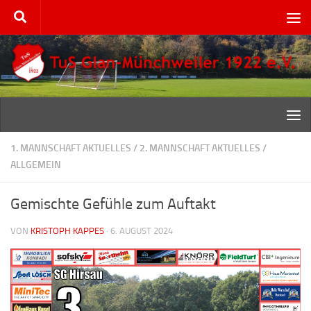
Zum Inhalt springen
1. MANNSCHAFT AKTUELLES
/
2. MANNSCHAFT AKTUELLES
/
ALLGEMEIN
Gemischte Gefühle zum Auftakt
VON
KRISTOPH KAPPES
·
6. AUGUST 2024