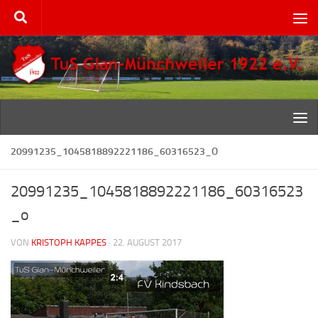
Zum Inhalt springen
20991235_1045818892221186_60316523_O
20991235_1045818892221186_60316523
_o
VON
KRISTOPH KAPPES
·
22. AUGUST 2017