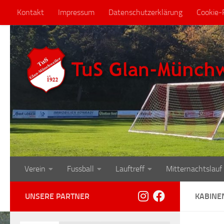
Kontakt
Impressum
Datenschutzerklärung
Cookie-R
Zum Inhalt springen
Verein
Fussball
Lauftreff
Mitternachtslauf
UNSERE PARTNER
KABINE