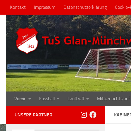
Kontakt
Impressum
Datenschutzerklärung
Cookie-R
Zum Inhalt springen
Verein
Fussball
Lauftreff
Mitternachtslauf
UNSERE PARTNER
KABINE