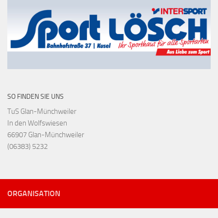
SO FINDEN SIE UNS
TuS Glan-Münchweiler
In den Wolfswiesen
66907 Glan-Münchweiler
(06383) 5232
ORGANISATION