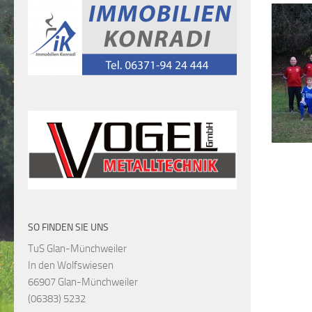
SO FINDEN SIE UNS
TuS Glan-Münchweiler
In den Wolfswiesen
66907 Glan-Münchweiler
(06383) 5232