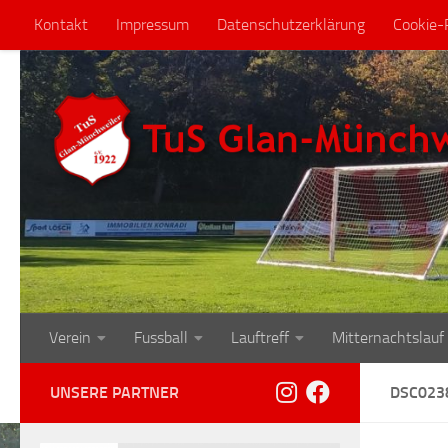
Kontakt
Impressum
Datenschutzerklärung
Cookie-R
Zum Inhalt springen
Verein
Fussball
Lauftreff
Mitternachtslauf
UNSERE PARTNER
DSC023