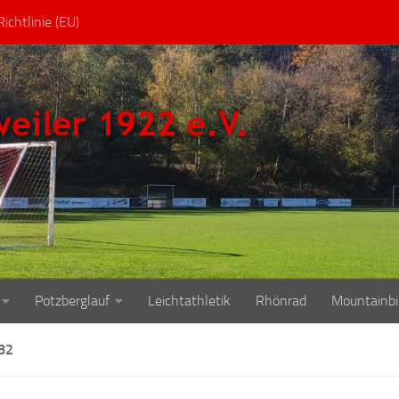
ichtlinie (EU)
Potzberglauf
Leichtathletik
Rhönrad
Mountainbi
82