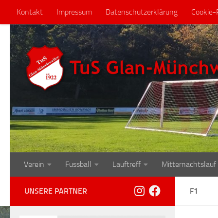
Kontakt
Impressum
Datenschutzerklärung
Cookie-R
Zum Inhalt springen
Verein
Fussball
Lauftreff
Mitternachtslauf
UNSERE PARTNER
F1