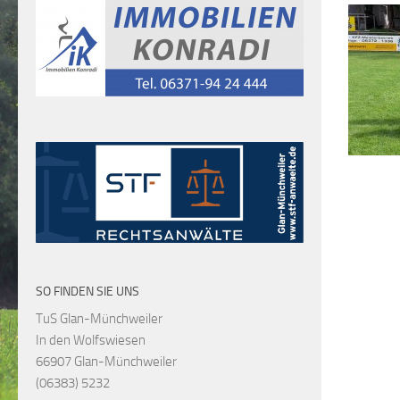
SO FINDEN SIE UNS
TuS Glan-Münchweiler
In den Wolfswiesen
66907 Glan-Münchweiler
(06383) 5232