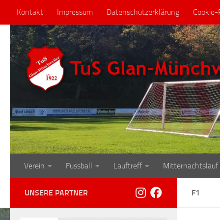
Kontakt
Impressum
Datenschutzerklärung
Cookie-R
Zum Inhalt springen
Verein
Fussball
Lauftreff
Mitternachtslauf
UNSERE PARTNER
F1