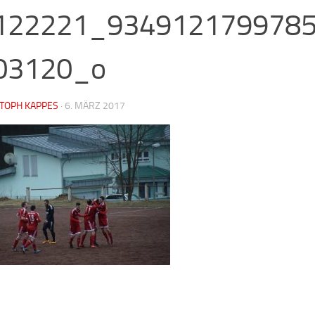
122221_934912179978
03120_o
STOPH KAPPES
·
6. MÄRZ 2017