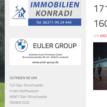
17
16
VON
KRI
SO FINDEN SIE UNS
TuS Glan-Münchweiler
In den Wolfswiesen
66907 Glan-Münchweiler
(06383) 5232