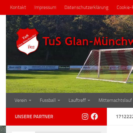
Kontakt
Impressum
Datenschutzerklärung
Cookie-R
Zum Inhalt springen
Verein
Fussball
Lauftreff
Mitternachtslauf
UNSERE PARTNER
171222