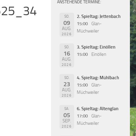
ANSTEHENDE TERMINE:
525_34
2. Spieltag: Jettenbach
SO.
09
15:00
Glan-
AUG.
Müchweiler
2026
3. Spieltag: Einöllen
SO.
16
15:00
Einöllen
AUG.
2026
4. Spieltag: Mühlbach
SO.
23
15:00
Glan-
AUG.
Müchweiler
2026
6. Spieltag: Altenglan
SA.
05
17:00
Glan-
SEP.
Müchweiler
2026