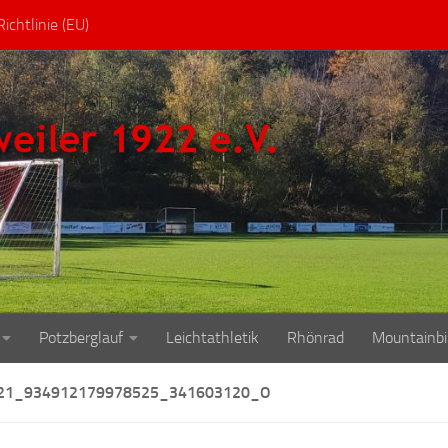
ichtlinie (EU)
Potzberglauf
Leichtathletik
Rhönrad
Mountainbi
21_934912179978525_341603120_O