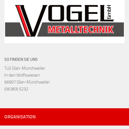
SO FINDEN SIE UNS
TuS Glan-Münchweiler
In den Wolfswiesen
66907 Glan-Münchweiler
(06383) 5232
ORGANISATION