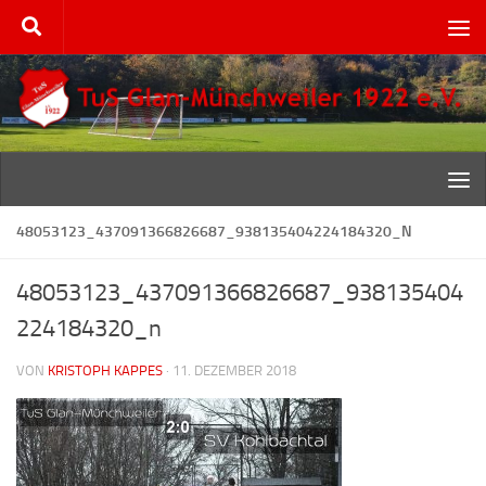
Zum Inhalt springen
48053123_437091366826687_938135404224184320_N
48053123_437091366826687_938135404
224184320_n
VON
KRISTOPH KAPPES
·
11. DEZEMBER 2018