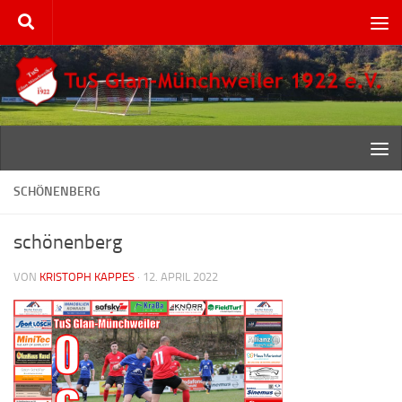
Zum Inhalt springen
SCHÖNENBERG
schönenberg
VON
KRISTOPH KAPPES
·
12. APRIL 2022