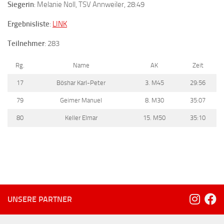
Siegerin
: Melanie Noll, TSV Annweiler, 28:49
Ergebnisliste
:
LINK
Teilnehmer
: 283
Rg.
Name
AK
Zeit
17
Böshar Karl-Peter
3. M45
29:56
79
Geimer Manuel
8. M30
35:07
80
Keller Elmar
15. M50
35:10
UNSERE PARTNER