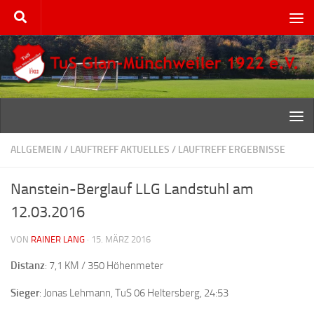
Zum Inhalt springen
ALLGEMEIN
/
LAUFTREFF AKTUELLES
/
LAUFTREFF ERGEBNISSE
Nanstein-Berglauf LLG Landstuhl am
12.03.2016
VON
RAINER LANG
·
15. MÄRZ 2016
Distanz
: 7,1 KM / 350 Höhenmeter
Sieger
: Jonas Lehmann, TuS 06 Heltersberg, 24:53