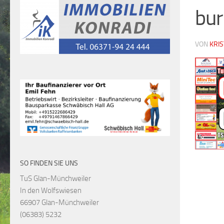
bur
VON
KRI
SO FINDEN SIE UNS
TuS Glan-Münchweiler
In den Wolfswiesen
66907 Glan-Münchweiler
(06383) 5232