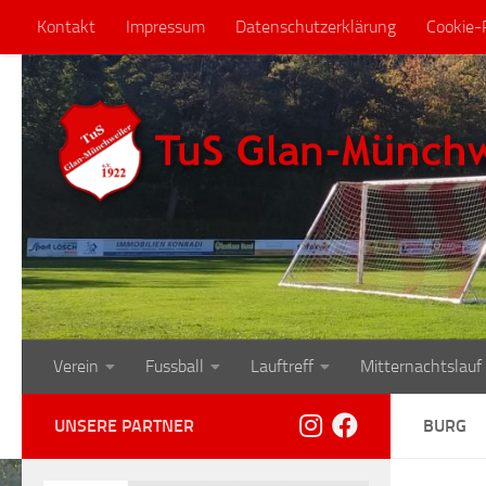
Kontakt
Impressum
Datenschutzerklärung
Cookie-R
Zum Inhalt springen
Verein
Fussball
Lauftreff
Mitternachtslauf
UNSERE PARTNER
BURG