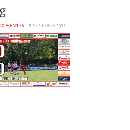
g
STOPH KAPPES
·
15. SEPTEMBER 2021