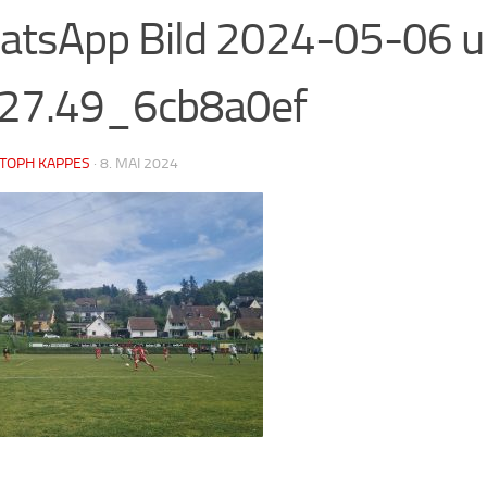
atsApp Bild 2024-05-06 
.27.49_6cb8a0ef
STOPH KAPPES
·
8. MAI 2024