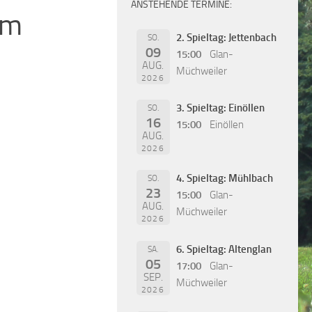
ANSTEHENDE TERMINE:
um
2. Spieltag: Jettenbach
SO.
09
15:00
Glan-
AUG.
Müchweiler
2026
3. Spieltag: Einöllen
SO.
16
15:00
Einöllen
AUG.
2026
4. Spieltag: Mühlbach
SO.
23
15:00
Glan-
AUG.
Müchweiler
2026
6. Spieltag: Altenglan
SA.
05
17:00
Glan-
SEP.
Müchweiler
2026