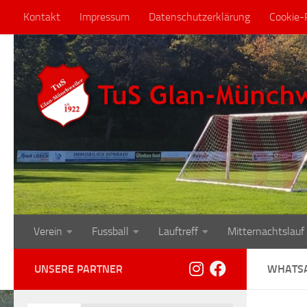
Kontakt
Impressum
Datenschutzerklärung
Cookie-R
Zum Inhalt springen
Verein
Fussball
Lauftreff
Mitternachtslauf
UNSERE PARTNER
WHATSA