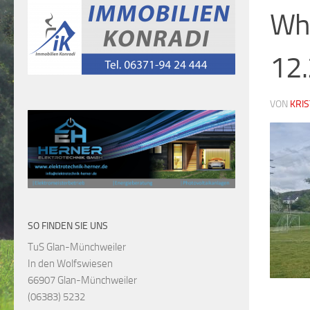
Wh
12
VON
KRI
SO FINDEN SIE UNS
TuS Glan-Münchweiler
In den Wolfswiesen
66907 Glan-Münchweiler
(06383) 5232