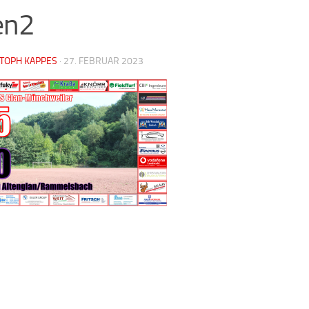
en2
STOPH KAPPES
·
27. FEBRUAR 2023