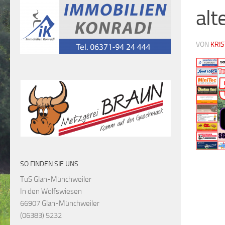
alt
VON
KRI
SO FINDEN SIE UNS
TuS Glan-Münchweiler
In den Wolfswiesen
66907 Glan-Münchweiler
(06383) 5232