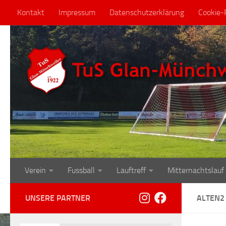
Kontakt
Impressum
Datenschutzerklärung
Cookie-R
Zum Inhalt springen
Verein
Fussball
Lauftreff
Mitternachtslauf
UNSERE PARTNER
ALTEN2