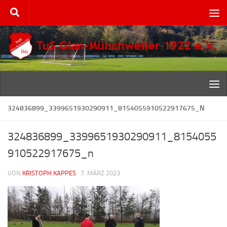
Zum Inhalt springen
324836899_3399651930290911_8154055910522917675_N
324836899_3399651930290911_8154055
910522917675_n
VON
KRISTOPH KAPPES
·
7. MÄRZ 2023