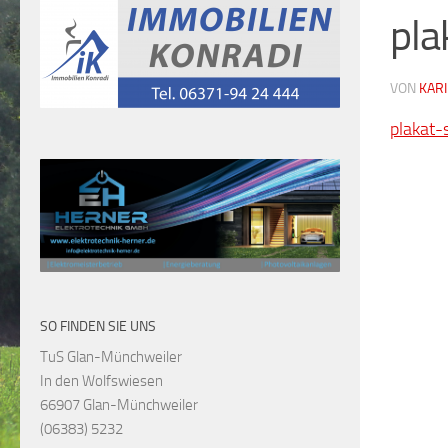
pla
VON
KARI
plakat-
SO FINDEN SIE UNS
TuS Glan-Münchweiler
In den Wolfswiesen
66907 Glan-Münchweiler
(06383) 5232