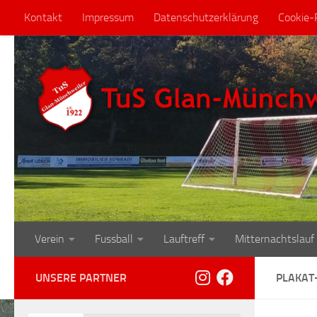
Kontakt
Impressum
Datenschutzerklärung
Cookie-R
Zum Inhalt springen
Verein
Fussball
Lauftreff
Mitternachtslauf
UNSERE PARTNER
PLAKAT