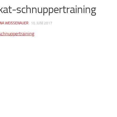
kat-schnuppertraining
NA WEISSENAUER
·
10. JUNI 2017
schnuppertraining