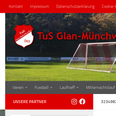
Kontakt
Impressum
Datenschutzerklärung
Cookie-R
Zum Inhalt springen
Verein
Fussball
Lauftreff
Mitternachtslauf
UNSERE PARTNER
323498