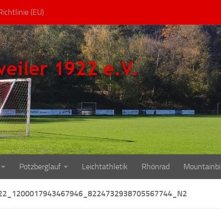
ichtlinie (EU)
Potzberglauf
Leichtathletik
Rhönrad
Mountainbi
22_1200017943467946_8224732938705567744_N2