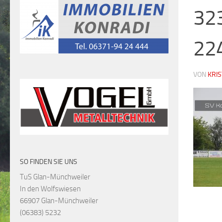
32
22
VON
KRI
SO FINDEN SIE UNS
TuS Glan-Münchweiler
In den Wolfswiesen
66907 Glan-Münchweiler
(06383) 5232