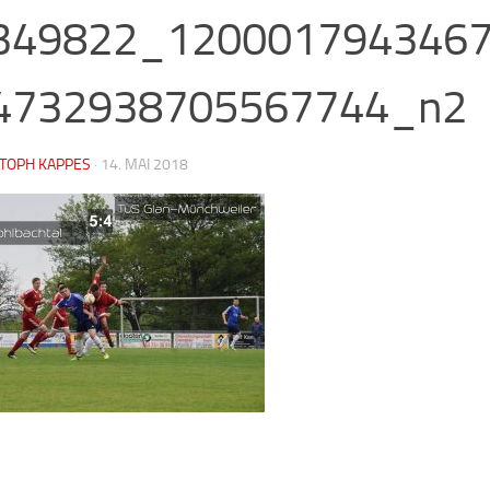
349822_120001794346
4732938705567744_n2
STOPH KAPPES
·
14. MAI 2018