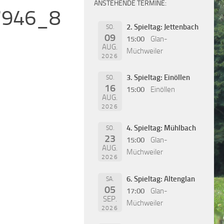
ANSTEHENDE TERMINE:
7946_8
2. Spieltag: Jettenbach
SO.
09
15:00
Glan-
AUG.
Müchweiler
2026
3. Spieltag: Einöllen
SO.
16
15:00
Einöllen
AUG.
2026
4. Spieltag: Mühlbach
SO.
23
15:00
Glan-
AUG.
Müchweiler
2026
6. Spieltag: Altenglan
SA.
05
17:00
Glan-
SEP.
Müchweiler
2026