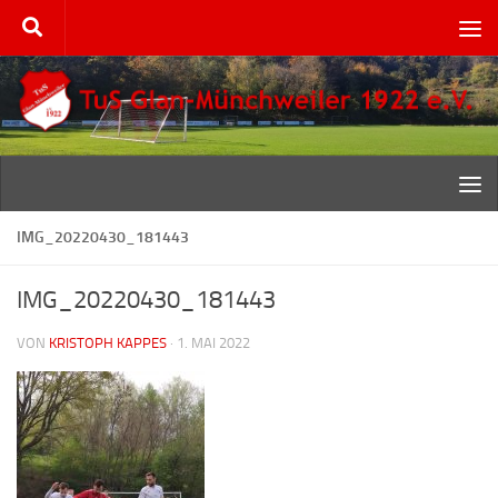
Zum Inhalt springen
IMG_20220430_181443
IMG_20220430_181443
VON
KRISTOPH KAPPES
·
1. MAI 2022