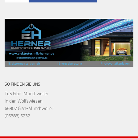
SO FINDEN SIE UNS
TuS Glan-Münchweiler
In den Wolfswiesen
66907 Glan-Münchweiler
(06383) 5232