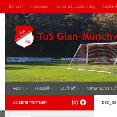
Kontakt
Impressum
Datenschutzerklärung
Cookie-R
Zum Inhalt springen
Verein
Fussball
Lauftreff
Mitternachtslauf
UNSERE PARTNER
DSC_06