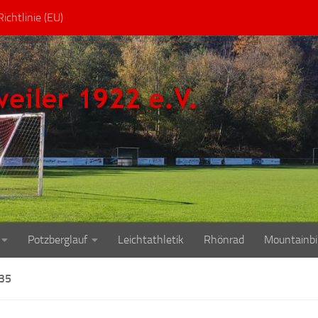
ichtlinie (EU)
Potzberglauf
Leichtathletik
Rhönrad
Mountainbi
35