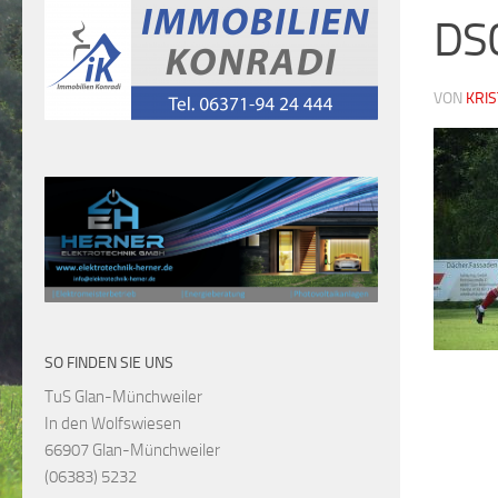
DS
VON
KRI
SO FINDEN SIE UNS
TuS Glan-Münchweiler
In den Wolfswiesen
66907 Glan-Münchweiler
(06383) 5232