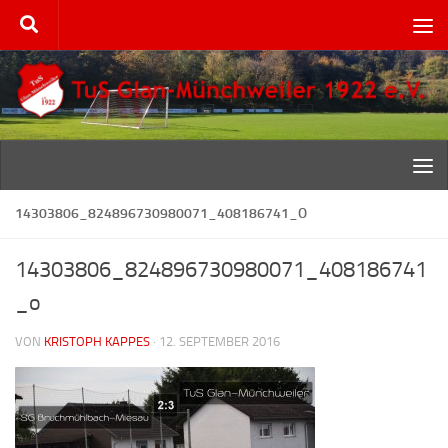
Zum Inhalt springen
14303806_824896730980071_408186741_O
14303806_824896730980071_408186741
_o
VON
KRISTOPH KAPPES
·
12. SEPTEMBER 2016