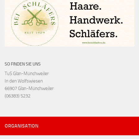
SO FINDEN SIE UNS
TuS Glan-Münchweiler
In den Wolfswiesen
66907 Glan-Münchweiler
(06383) 5232
ORGANISATION