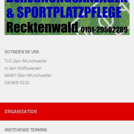
SO FINDEN SIE UNS
TuS Glan-Münchweiler
In den Wolfswiesen
66907 Glan-Münchweiler
(06383) 5232
ORGANISATION
ANSTEHENDE TERMINE: