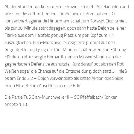
Ab der Stundenmarke kamen die Rowos zu mehr Spielanteilen und
wussten die aufbrechenden Lücken beim TuS zu nutzen. Die
konzentriert agierende Hintermannschaft um Torwart Ciupka hielt
bis zur 80. Minute stark dagegen, doch dann hatte Dejon bei einer
Flanke aus dem Halbfeld genug Platz, um per Kopf zum 1:1
auszugleichen. Glan-Münchweiler reagierte prompt auf den
Gegentreffer und ging nur fünf Minuten später wieder in Führung.
Für den Treffer sorgte Gerhardt, der ein Missverständnis in der
gegnerischen Defensive ausnutzte. Kurz darauf bot sich den Rot-
Weißen sogar die Chance auf die Entscheidung, doch statt 3:1 hieß
es am Ende 2:2 – Dejon verwandelte als letzte Aktion des Spiels
einen Elfmeter im Anschluss an eine Ecke.
Die Partie TuS Glan-Münchweiler II – SG Pfeffelbach/Konken
endete 1:13.