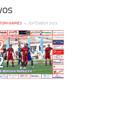
wos
STOPH KAPPES
·
4. SEPTEMBER 2023