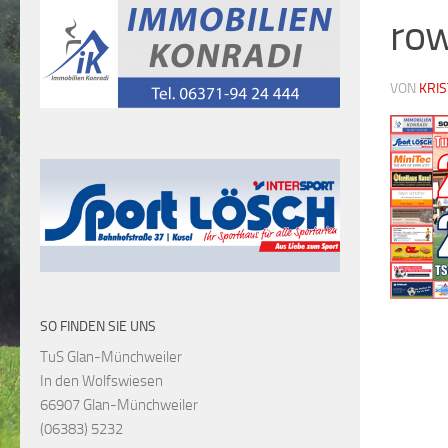
ro
VON
KRI
SO FINDEN SIE UNS
TuS Glan-Münchweiler
In den Wolfswiesen
66907 Glan-Münchweiler
(06383) 5232