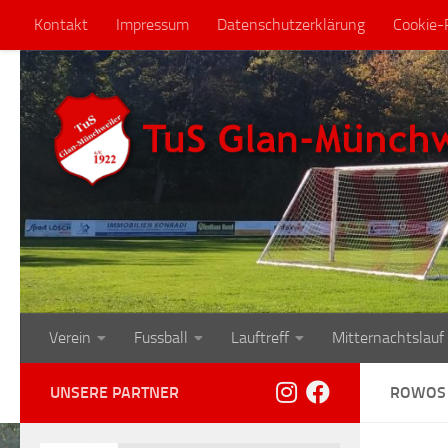
Kontakt
Impressum
Datenschutzerklärung
Cookie-R
Zum Inhalt springen
Verein
Fussball
Lauftreff
Mitternachtslauf
UNSERE PARTNER
ROWOS