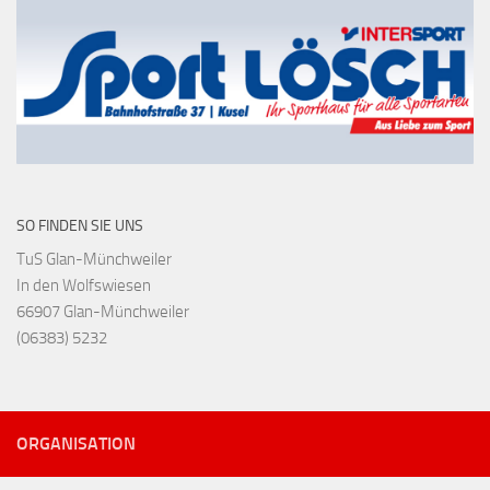
SO FINDEN SIE UNS
TuS Glan-Münchweiler
In den Wolfswiesen
66907 Glan-Münchweiler
(06383) 5232
ORGANISATION