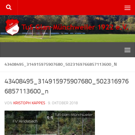
Zum Inhalt springen
43408495_314915975907680_5023169766857113600_N
43408495_314915975907680_502316976
6857113600_n
VON
KRISTOPH KAPPES
·
9. OKTOBER 2018