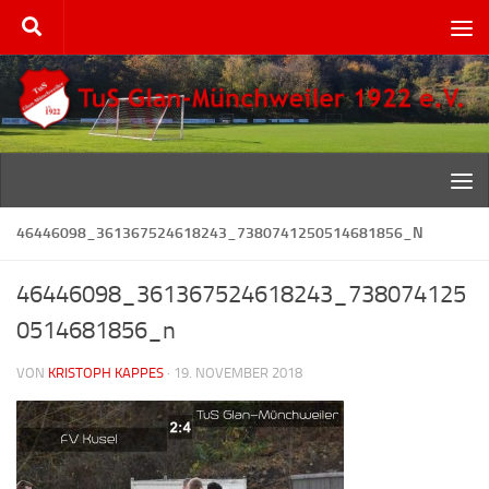
Zum Inhalt springen
46446098_361367524618243_7380741250514681856_N
46446098_361367524618243_738074125
0514681856_n
VON
KRISTOPH KAPPES
·
19. NOVEMBER 2018